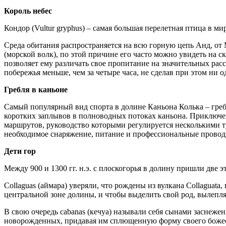
Король небес
Кондор (Vultur gryphus) – самая большая перелетная птица в мир
Среда обитания распространяется на всю горную цепь Анд, от
(морской волк), по этой причине его часто можно увидеть на 
позволяет ему различать свое пропитание на значительных ра
побережья меньше, чем за четыре часа, не сделав при этом ни о
Гребля в каньоне
Самый популярный вид спорта в долине Каньона Колька – гребля
коротких заплывов в полноводных потоках каньона. Приключе
маршрутов, руководство которыми регулируется несколькими т
необходимое снаряжение, питание и профессиональные проводн
Дети гор
Между 900 и 1300 гг. н.э. с плоскогорья в долину пришли две э
Collaguas (аймара) уверяли, что рождены из вулкана Collagua
центральной зоне долины, и чтобы выделить свой род, вылеп
В свою очередь cabanas (кечуа) называли себя сынами заснеже
новорожденных, придавая им сплющенную форму своего божес