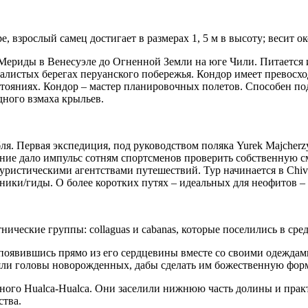
е, взрослый самец достигает в размерах 1, 5 м в высоту; весит ок
 Мериды в Венесуэле до Огненной Земли на юге Чили. Питается 
скалистых берегах перуанского побережья. Кондор имеет превосх
сстояниях. Кондор – мастер планировочных полетов. Способен п
дного взмаха крыльев.
. Первая экспедиция, под руководством поляка Yurek Majcherzyck
ние дало импульс сотням спортсменов проверить собственную с
уристическими агентствами путешествий. Тур начинается в Chiv
ики/гиды. О более коротких путях – идеальных для неофитов –
тнические группы: collaguas и cabanas, которые поселились в ср
ta, появившись прямо из его сердцевины вместе со своими одежд
ляли головы новорожденных, дабы сделать им божественную форм
нного Hualca-Hualca. Они заселили нижнюю часть долины и практ
тва.