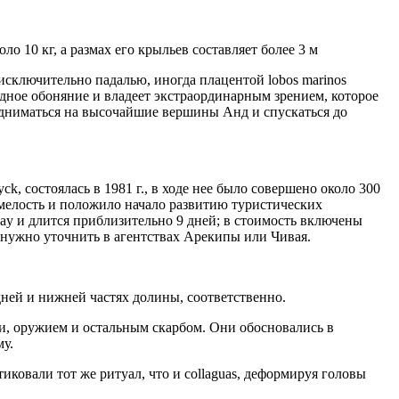
оло 10 кг, а размах его крыльев составляет более 3 м
исключительно падалью, иногда плацентой lobos marinos
одное обоняние и владеет экстраординарным зрением, которое
одниматься на высочайшие вершины Анд и спускаться до
, состоялась в 1981 г., в ходе нее было совершено около 300
мелость и положило начало развитию туристических
ay и длится приблизительно 9 дней; в стоимость включены
 нужно уточнить в агентствах Арекипы или Чивая.
едней и нижней частях долины, соответственно.
ами, оружием и остальным скарбом. Они обосновались в
у.
иковали тот же ритуал, что и collaguas, деформируя головы