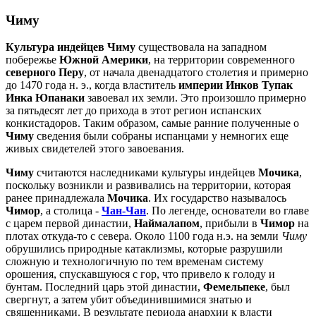
Чиму
Культура индейцев Чиму
существовала на западном
побережье
Южной Америки
, на территории современного
северного Перу
, от начала двенадцатого столетия и примерно
до 1470 года н. э., когда властитель
империи Инков
Тупак
Инка Юпанаки
завоевал их земли. Это произошло примерно
за пятьдесят лет до прихода в этот регион испанских
конкистадоров. Таким образом, самые ранние полученные о
Чиму
сведения были собраны испанцами у немногих еще
живых свидетелей этого завоевания.
Чиму
считаются наследниками культуры индейцев
Мочика
,
поскольку возникли и развивались на территории, которая
ранее принадлежала
Мочика
. Их государство называлось
Чимор
, а столица -
Чан-Чан
. По легенде, основатели во главе
с царем первой династии,
Наймалапом
, прибыли в
Чимор
на
плотах откуда-то с севера. Около 1100 года н.э. на земли
Чиму
обрушились природные катаклизмы, которые разрушили
сложную и технологичную по тем временам систему
орошения, спускавшуюся с гор, что привело к голоду и
бунтам. Последний царь этой династии,
Фемельпеке
, был
свергнут, а затем убит объединившимися знатью и
священниками. В результате периода анархии к власти