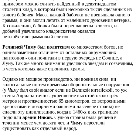
примером можно считать найденный в девятнадцатом
столетии клад, в котором были несколько тысяч сделанных из
золота бабочек. Масса каждой бабочки не превышала одного
грамма, и они могли летать от малейшего дуновения ветерка.
К сожалению, бабочки были переплавлены в золото, и
добычей удачливого кладоискателя оказался
четырёхкилограммовый слиток.
Религией Чиму
был
политеизм
со множеством богов, но
одним заметным отличием от остальных окружающих
пантеонов - они почитали в первую очередь не Солнце, а
Луну. Так же много внимания уделялось звёздам и созвездиям,
в честь которых даже строились храмы.
Однако ни мощное производство, ни военная сила, ни
колоссальные по тем временам оборонительные сооружения
(у
Чиму
был свой аналог если не Великой китайской, то уж
стены Адриана точно - укрепление высотой около трёх
метров и протяженностью 65 километров, со встроенными
крепостями и дозорными башнями на севере страны) не
спасли эту цивилизацию, когда в 1460-х к их границам
подошли
армии Инков
. Судьба страны была решена в
течении менее чем десяти лет, и
Чиму
перестали
существовать как отдельный народ.