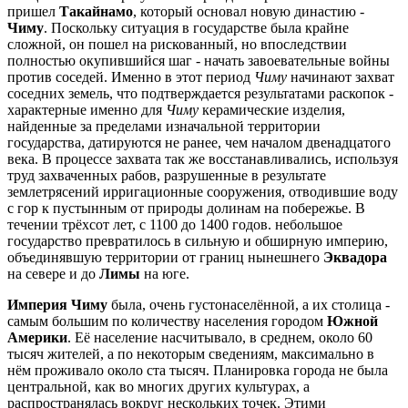
пришел
Такайнамо
, который основал новую династию -
Чиму
. Поскольку ситуация в государстве была крайне
сложной, он пошел на рискованный, но впоследствии
полностью окупившийся шаг - начать завоевательные войны
против соседей. Именно в этот период
Чиму
начинают захват
соседних земель, что подтверждается результатами раскопок -
характерные именно для
Чиму
керамические изделия,
найденные за пределами изначальной территории
государства, датируются не ранее, чем началом двенадцатого
века. В процессе захвата так же восстанавливались, используя
труд захваченных рабов, разрушенные в результате
землетрясений ирригационные сооружения, отводившие воду
с гор к пустынным от природы долинам на побережье. В
течении трёхсот лет, с 1100 до 1400 годов. небольшое
государство превратилось в сильную и обширную империю,
объединявшую территории от границ нынешнего
Эквадора
на севере и до
Лимы
на юге.
Империя Чиму
была, очень густонаселённой, а их столица -
самым большим по количеству населения городом
Южной
Америки
. Её население насчитывало, в среднем, около 60
тысяч жителей, а по некоторым сведениям, максимально в
нём проживало около ста тысяч. Планировка города не была
центральной, как во многих других культурах, а
распространялась вокруг нескольких точек. Этими