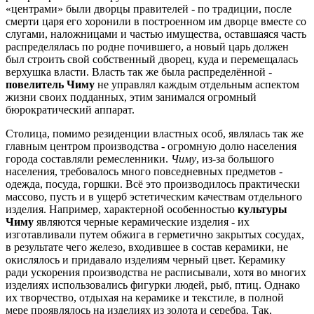
«центрами» были дворцы правителей - по традиции, после
смерти царя его хоронили в построенном им дворце вместе со
слугами, наложницами и частью имущества, оставшаяся часть
распределялась по родне почившего, а новый царь должен
был строить свой собственный дворец, куда и перемещалась
верхушка власти. Власть так же была распределённой -
повелитель Чиму
не управлял каждым отдельным аспектом
жизни своих подданных, этим занимался огромный
бюрократический аппарат.
Столица, помимо резиденции властных особ, являлась так же
главным центром производства - огромную долю населения
города составляли ремесленники.
Чиму
, из-за большого
населения, требовалось много повседневных предметов -
одежда, посуда, горшки. Всё это производилось практически
массово, пусть и в ущерб эстетическим качествам отдельного
изделия. Например, характерной особенностью
культуры
Чиму
являются черные керамические изделия - их
изготавливали путем обжига в герметично закрытых сосудах,
в результате чего железо, входившее в состав керамики, не
окислялось и придавало изделиям черный цвет. Керамику
ради ускорения производства не расписывали, хотя во многих
изделиях использовались фигурки людей, рыб, птиц. Однако
их творчество, отдыхая на керамике и текстиле, в полной
мере проявлялось на изделиях из золота и серебра. Так,