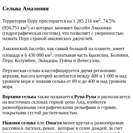
Сельва
Амазонии
2
Территория Перу простирается на 1 285 216 км
, 74,5%
2
(956,751 км
) из которых занимает бассейн Амазонки
(гидрографическая система), что позволяет с уверенностью
назвать Перу страной амазонских джунглей.
Амазонский бассейн, как самый большой на планете, имеет
2
площадь в 6 430 000 км
, охватывая часть Бразилии, Боливии,
Перу, Колумбии, Эквадора, Гуяны и Венесуэлы.
Перуанская сельва классифицируется двумя регионами:
верхняя, высота которой колеблется между 400 и 1 000 м над
уровнем моря и нижняя сельва от 80 и до 400 м над уровнем
моря.
Верхняя сельва
также называется
Рупа Рупа
и располагается
на восточных склонах горной цепи Анд, изобилуя
разнообразными географическими рельефами и горами,
покрытыми густой растительностью.
Нижняя сельва
или
Омагуа
менее крутая и разнообразная
рассеяна в лагунах, реках, которые в сезон дождей, за счет