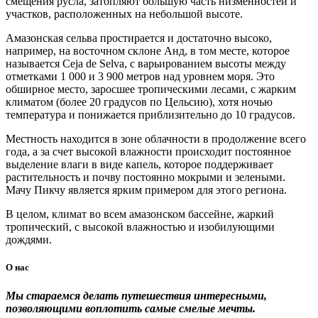
смещения русла, затопляют большую часть низменностей и
участков, расположенных на небольшой высоте.
Амазонская сельва простирается и достаточно высоко,
например, на восточном склоне Анд, в том месте, которое
называется Ceja de Selva, с варьированием высоты между
отметками 1 000 и 3 900 метров над уровнем моря. Это
обширное место, заросшее тропическими лесами, с жарким
климатом (более 20 градусов по Цельсию), хотя ночью
температура и понижается приблизительно до 10 градусов.
Местность находится в зоне облачности в продолжение всего
года, а за счет высокой влажности происходит постоянное
выделение влаги в виде капель, которое поддерживает
растительность и почву постоянно мокрыми и зелеными.
Мачу Пикчу является ярким примером для этого региона.
В целом, климат во всем амазонском бассейне, жаркий
тропический, с высокой влажностью и изобилующими
дождями.
О
нас
Мы стараемся делать путешествия интересными,
позволяющими воплотить самые смелые мечты.