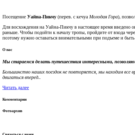
Посещение
Уайна-Пикчу
(перев. с кечуа
Молодая Гора
), позв
Для восхождения на Уайна-Пикчу в настоящее время введено огр
раньше. Чтобы подойти к началу тропы, пройдите от входа чере
поэтому нужно оставаться внимательными при подъеме и быть
О
нас
Мы стараемся делать путешествия интересными, позволя
Большинство наших поездок не повторяется, мы находим все в
двигаться вперед..
Читать далее
Комментарии
Фотоархив
Связаться
с
нами